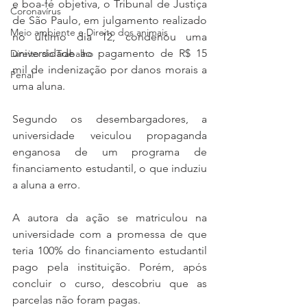
e boa-fé objetiva, o Tribunal de Justiça 
Coronavírus
de São Paulo, em julgamento realizado 
Meio ambiente e Direito dos animais
no último dia 12, condenou uma 
universidade ao pagamento de R$ 15 
Direito do Trabalho
mil de indenização por danos morais a 
Penal
uma aluna. 
Segundo os desembargadores, a 
universidade veiculou propaganda 
enganosa de um programa de 
financiamento estudantil, o que induziu 
a aluna a erro.
A autora da ação se matriculou na 
universidade com a promessa de que 
teria 100% do financiamento estudantil 
pago pela instituição. Porém, após 
concluir o curso, descobriu que as 
parcelas não foram pagas. 