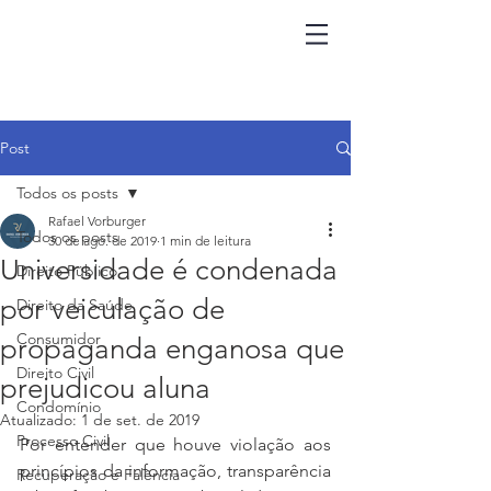
Post
Todos os posts
Rafael Vorburger
Todos os posts
30 de ago. de 2019
1 min de leitura
Universidade é condenada
Direito Público
por veiculação de
Direito da Saúde
Consumidor
propaganda enganosa que
Direito Civil
prejudicou aluna
Condomínio
Atualizado:
1 de set. de 2019
Processo Civil
Por entender que houve violação aos 
princípios da informação, transparência 
Recuperação e Falência