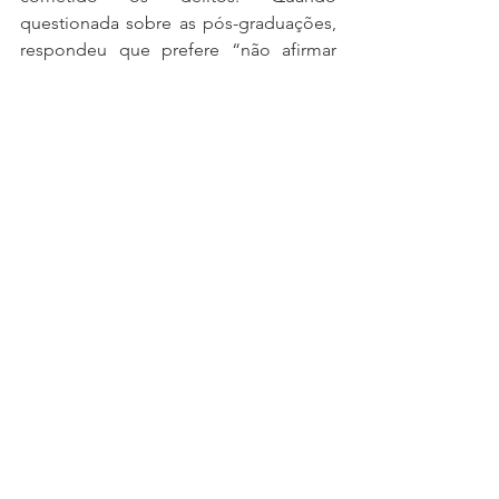
questionada sobre as pós-graduações, 
respondeu que prefere “não afirmar 
nada nesse sentido”.
"Eu prefiro não continuar, não 
afirmar nada nesse sentido. Sei 
o teor que diz que eu não 
tenho nada. Quero me 
resguardar nesse momento. 
Estou no processo de separar 
documentação."
Aguardemos os próximos capítulos.
Direito Público
Direito Civil