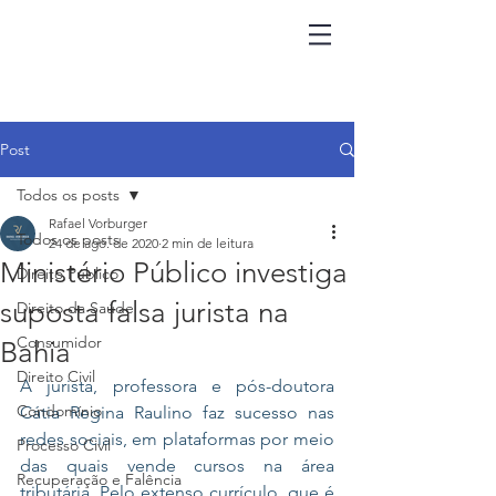
Post
Todos os posts
Rafael Vorburger
Todos os posts
24 de ago. de 2020
2 min de leitura
Ministério Público investiga
Direito Público
suposta falsa jurista na
Direito da Saúde
Consumidor
Bahia
Direito Civil
A jurista, professora e pós-doutora 
Condomínio
Cátia Regina Raulino faz sucesso nas 
redes sociais, em plataformas por meio 
Processo Civil
das quais vende cursos na área 
Recuperação e Falência
tributária. Pelo extenso 
currículo
, que é 