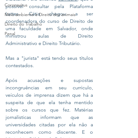
Coronavírus
possível consultar pela Plataforma 
Lattes, Cátia chegou a ser 
Meio ambiente e Direito dos animais
coordenadora do curso de Direito de 
Direito do Trabalho
uma faculdade em Salvador, onde 
Penal
ministrou aulas de Direito 
Administrativo e Direito Tributário.
Mas a "jurista" está tendo seus títulos 
contestados. 
Após acusações e supostas 
incongruências em seu currículo, 
veículos de imprensa dizem que há a 
suspeita de que ela tenha mentido 
sobre os cursos que fez. Matérias 
jornalísticas informam que as 
universidades citadas por ela não a 
reconhecem como discente. E o 