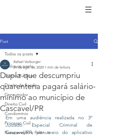
Post
Todos os posts
Rafael Vorburger
Todos os posts
24 de ago. de 2020
1 min de leitura
Dupla que descumpriu
Direito Público
quarentena pagará salário-
Direito da Saúde
Consumidor
mínimo ao município de
Direito Civil
Cascavel/PR
Condomínio
Em uma audiência realizada no 3º 
Processo Civil
Juizado Especial Criminal de 
Cascavel/PR, por meio do aplicativo 
Recuperação e Falência