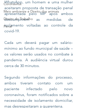
WhatsApp, um homem e uma mulher 
Coronavírus
aceitaram proposta de transação penal 
Meio ambiente e Direito dos animais
apresentada pelo MP após ambos 
Direito do Trabalho
descumprirem as medidas de 
isolamento voltadas ao controle da 
Penal
covid-19.
Cada um deverá pagar um salário-
mínimo ao fundo municipal de saúde – 
os valores serão usados no combate à 
pandemia. A audiência virtual durou 
cerca de 30 minutos.
Segundo informações do processo, 
ambos tiveram contato com um 
paciente infectado pelo novo 
coronavírus, foram notificados sobre a 
necessidade de isolamento domiciliar, 
mas desrespeitaram a quarentena. 