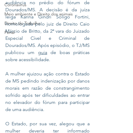
audiência no prédio do fórum de 
Coronavírus
Dourados/MS. A decisão é da juíza 
Meio ambiente e Direito dos animais
leiga Karina Gindri Soligo Fortini, 
Direito do Trabalho
homologada pelo juiz de Direito Caio 
Márcio de Britto, da 2ª vara do Juizado 
Penal
Especial Cível e Criminal de 
Dourados/MS. Após episódio, o TJ/MS 
publicou um 
guia
 de boas práticas 
sobre acessibilidade.
A mulher ajuizou ação contra o Estado 
de MS pedindo indenização por danos 
morais em razão de constrangimento 
sofrido após ter dificuldades ao entrar 
no elevador do fórum para participar 
de uma audiência. 
O Estado, por sua vez, alegou que a 
mulher deveria ter informado 