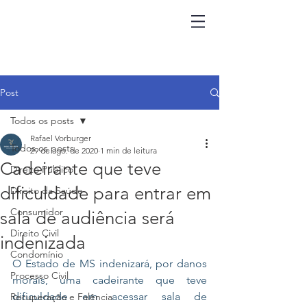
Post
Todos os posts
Rafael Vorburger
Todos os posts
29 de ago. de 2020
1 min de leitura
Cadeirante que teve
Direito Público
dificuldade para entrar em
Direito da Saúde
Consumidor
sala de audiência será
Direito Civil
indenizada
Condomínio
O Estado de MS indenizará, por danos 
Processo Civil
morais, uma cadeirante que teve 
dificuldade em acessar sala de 
Recuperação e Falência