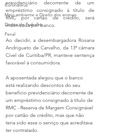
previdenciário decorrente de um 
Coronavírus
empréstimo consignado à título de 
Meio ambiente e Direito dos animais
RMC por cartão de crédito, será 
Direito do Trabalho
indenizada por banco. 
Penal
Ao decidir, a desembargadora Rosana 
Andrigueto de Carvalho, da 13ª câmara 
Cível de Curitiba/PR, manteve sentença 
favorável à consumidora.
A aposentada alegou que o banco 
está realizando descontos do seu 
benefício previdenciário decorrente de 
um empréstimo consignado à título de 
RMC - Reserva de Margem Consignável 
por cartão de crédito, mas que não 
teria sido esse o serviço que acreditava 
ter contratado.