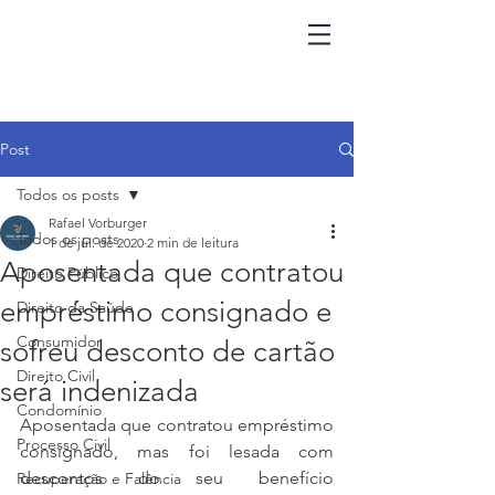
Post
Todos os posts
Rafael Vorburger
Todos os posts
1 de jul. de 2020
2 min de leitura
Aposentada que contratou
Direito Público
empréstimo consignado e
Direito da Saúde
Consumidor
sofreu desconto de cartão
Direito Civil
será indenizada
Condomínio
Aposentada que contratou empréstimo 
Processo Civil
consignado, mas foi lesada com 
descontos do seu benefício 
Recuperação e Falência